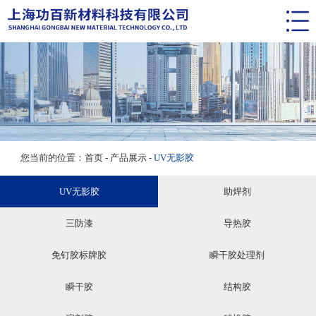
网站首页
关于我们
产品展示
车间展示
新闻动态
您当前的位置：
首页
-
产品展示
-
UV无影胶
客户服务
招贤纳士
UV无影胶
助焊剂
联系我们
三防漆
导热胶
免钉胶标牌胶
瞬干胶处理剂
瞬干胶
结构胶